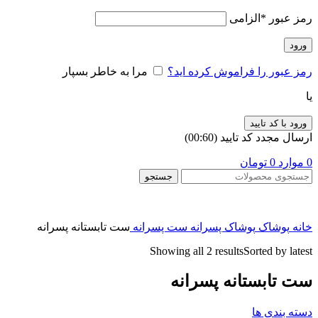
رمز عبور
*
الزامی
ورود
رمز عبور را فراموش کرده اید؟
مرا به خاطر بسپار
یا
ورود با کد تایید
ارسال مجدد کد تایید
(00:
60
)
0
موارد
0
تومان
جستجو
09022009343
پشتیبانی 8 تا 18
خانه
پوشاک
پوشاک پسرانه
ست پسرانه
ست تابستانه پسرانه
Showing all 2 results
Sorted by latest
ست تابستانه پسرانه
دسته بندی ها